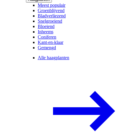
Meest populair
Groenblijvend
Bladverliezend
Snelgroeiend
Bloeiend
Inheems
Coniferen
Kant-en-klaar
Gemengd
Alle haagplanten