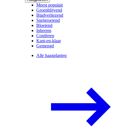
Meest populair
Groenblijvend
Bladverliezend
Snelgroeiend
Bloeiend
Inheems
Coniferen
Kant-en-klaar
Gemengd
Alle haagplanten