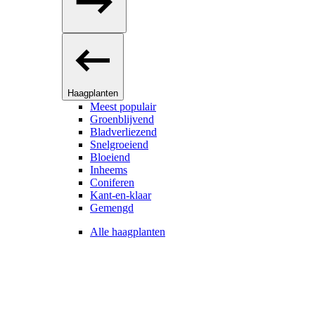
Haagplanten
Meest populair
Groenblijvend
Bladverliezend
Snelgroeiend
Bloeiend
Inheems
Coniferen
Kant-en-klaar
Gemengd
Alle haagplanten