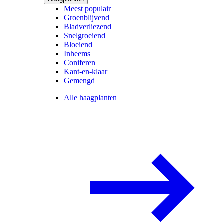
Meest populair
Groenblijvend
Bladverliezend
Snelgroeiend
Bloeiend
Inheems
Coniferen
Kant-en-klaar
Gemengd
Alle haagplanten