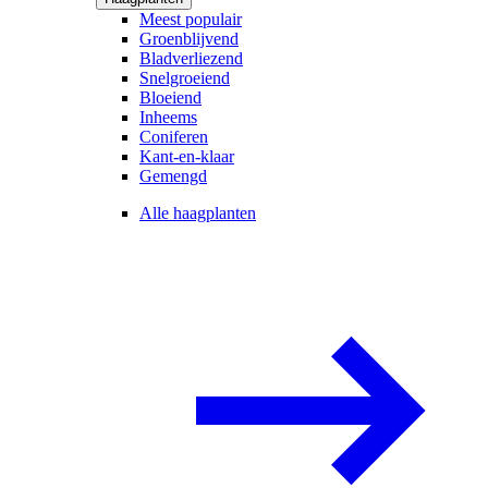
Meest populair
Groenblijvend
Bladverliezend
Snelgroeiend
Bloeiend
Inheems
Coniferen
Kant-en-klaar
Gemengd
Alle haagplanten